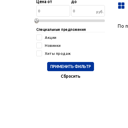
Сортировать
Цена от
до
по:
руб.
По 
Специальные предложения
Акции
Новинки
Хиты продаж
Cбросить