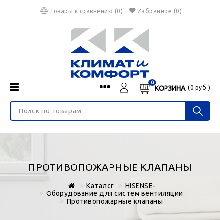
Товары к сравнению
(
0
)
Избранное
(0)
0
КОРЗИНА
(
0
руб.)
Menu
Каталог
О нас
Войти
ИНТЕРНЕТ-МАГАЗИН
Регистрация
Доставка и оплата
НЕ ЯВЛЯЕТСЯ ПУБЛИЧНОЙ ОФЕРТОЙ
Гарантия
Валюта
ПРОТИВОПОЖАРНЫЕ КЛАПАНЫ
€
$
руб.
Блог
Каталог
HISENSE-
Контакты
Оборудование для систем вентиляции
Противопожарные клапаны