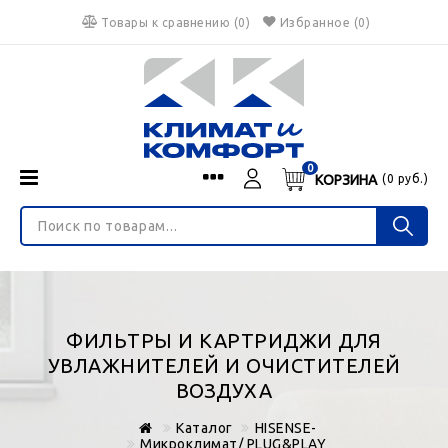
Товары к сравнению
(
0
)
Избранное
(0)
0
КОРЗИНА
(
0
руб.)
Menu
Каталог
О нас
Войти
ИНТЕРНЕТ-МАГАЗИН
Регистрация
Доставка и оплата
НЕ ЯВЛЯЕТСЯ ПУБЛИЧНОЙ ОФЕРТОЙ
Гарантия
Валюта
ФИЛЬТРЫ И КАРТРИДЖИ ДЛЯ
€
$
руб.
Блог
УВЛАЖНИТЕЛЕЙ И ОЧИСТИТЕЛЕЙ
ВОЗДУХА
Контакты
Каталог
HISENSE-
Микроклимат/ PLUG&PLAY