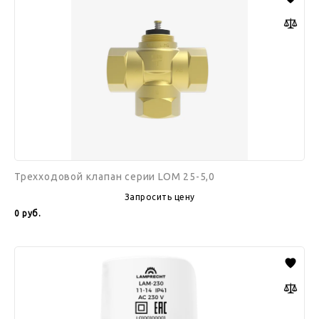
серии
LOM
25-
5,0
Трехходовой клапан серии LOM 25-5,0
Запросить цену
0
руб.
Термоэлектропривод
LAM
230