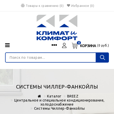
Товары к сравнению
(
0
)
Избранное
(0)
0
КОРЗИНА
(
0
руб.)
Menu
Каталог
О нас
Войти
ИНТЕРНЕТ-МАГАЗИН
Регистрация
Доставка и оплата
НЕ ЯВЛЯЕТСЯ ПУБЛИЧНОЙ ОФЕРТОЙ
Гарантия
Валюта
СИСТЕМЫ ЧИЛЛЕР-ФАНКОЙЛЫ
€
$
руб.
Блог
Каталог
BREEZ
Контакты
Центральное и специальное кондиционирование,
холодоснабжение
Системы Чиллер-Фанкойлы