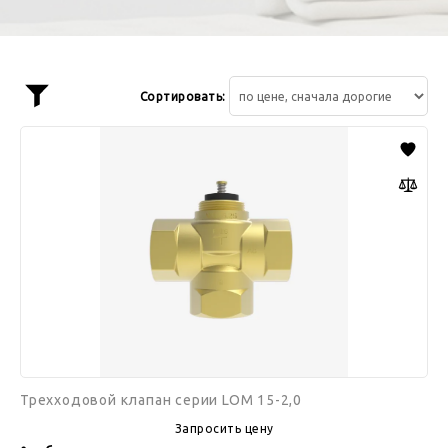
Сортировать:
Показать
фильтр
Трехходовой
клапан
серии
LOM
15-
2,0
Трехходовой клапан серии LOM 15-2,0
Запросить цену