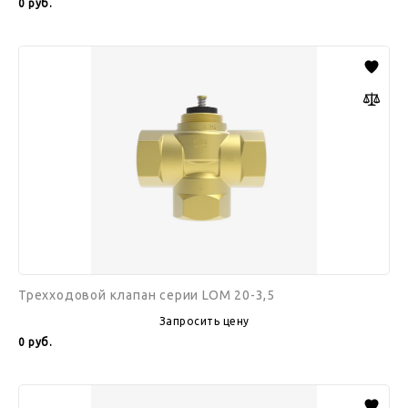
0
руб.
Трехходовой
клапан
серии
LOM
20-
3,5
Трехходовой клапан серии LOM 20-3,5
Запросить цену
0
руб.
Трехходовой
клапан