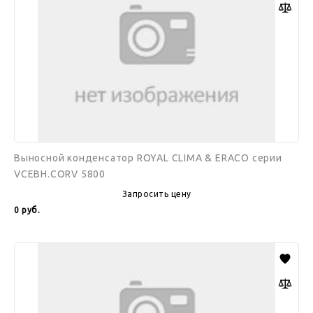
&
ERACO
серии
VCEBH.CORV
5800
Выносной конденсатор ROYAL CLIMA & ERACO серии
VCEBH.CORV 5800
Запросить цену
0
руб.
Выносной
конденсатор
ROYAL
CLIMA
&
ERACO
серии
VCEBH.CORV