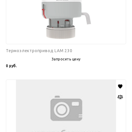
Термоэлектропривод LAM 230
Запросить цену
0
руб.
Выносной
конденсатор
ROYAL
CLIMA
&
ERACO
серии
VCEBH.CORV
1500