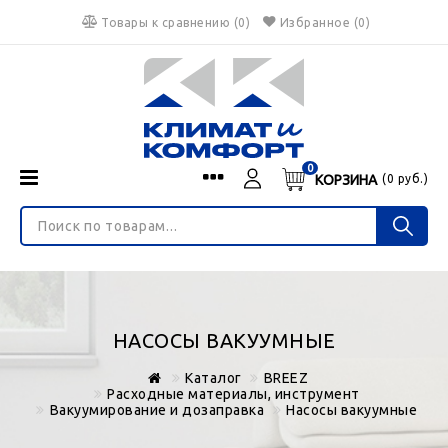
Товары к сравнению
(
0
)
Избранное
(0)
0
КОРЗИНА
(
0
руб.)
Menu
Каталог
О нас
Войти
ИНТЕРНЕТ-МАГАЗИН
Регистрация
Доставка и оплата
НЕ ЯВЛЯЕТСЯ ПУБЛИЧНОЙ ОФЕРТОЙ
Гарантия
Валюта
НАСОСЫ ВАКУУМНЫЕ
€
$
руб.
Блог
Каталог
BREEZ
Контакты
Расходные материалы, инструмент
Вакуумирование и дозаправка
Насосы вакуумные