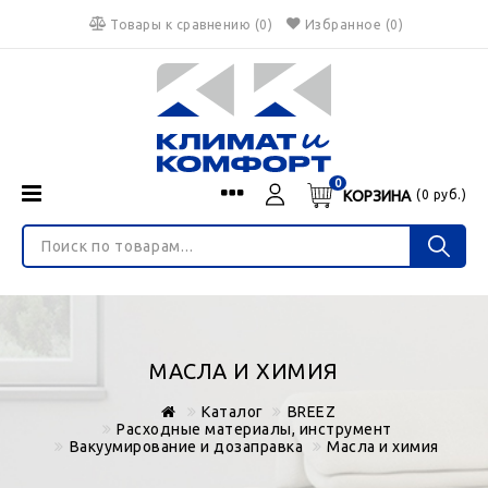
Товары к сравнению
(
0
)
Избранное
(0)
0
КОРЗИНА
(
0
руб.)
Menu
Каталог
О нас
Войти
ИНТЕРНЕТ-МАГАЗИН
Регистрация
Доставка и оплата
НЕ ЯВЛЯЕТСЯ ПУБЛИЧНОЙ ОФЕРТОЙ
Гарантия
Валюта
МАСЛА И ХИМИЯ
€
$
руб.
Блог
Каталог
BREEZ
Контакты
Расходные материалы, инструмент
Вакуумирование и дозаправка
Масла и химия