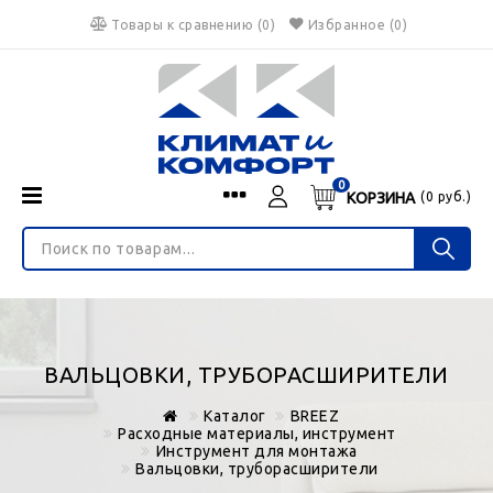
Товары к сравнению
(
0
)
Избранное
(0)
0
КОРЗИНА
(
0
руб.)
Menu
Каталог
О нас
Войти
ИНТЕРНЕТ-МАГАЗИН
Регистрация
Доставка и оплата
НЕ ЯВЛЯЕТСЯ ПУБЛИЧНОЙ ОФЕРТОЙ
Гарантия
Валюта
ВАЛЬЦОВКИ, ТРУБОРАСШИРИТЕЛИ
€
$
руб.
Блог
Каталог
BREEZ
Контакты
Расходные материалы, инструмент
Инструмент для монтажа
Вальцовки, труборасширители