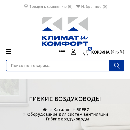
Товары к сравнению
(
0
)
Избранное
(0)
0
КОРЗИНА
(
0
руб.)
Menu
Каталог
О нас
Войти
ИНТЕРНЕТ-МАГАЗИН
Регистрация
Доставка и оплата
НЕ ЯВЛЯЕТСЯ ПУБЛИЧНОЙ ОФЕРТОЙ
Гарантия
Валюта
ГИБКИЕ ВОЗДУХОВОДЫ
€
$
руб.
Блог
Каталог
BREEZ
Контакты
Оборудование для систем вентиляции
Гибкие воздуховоды