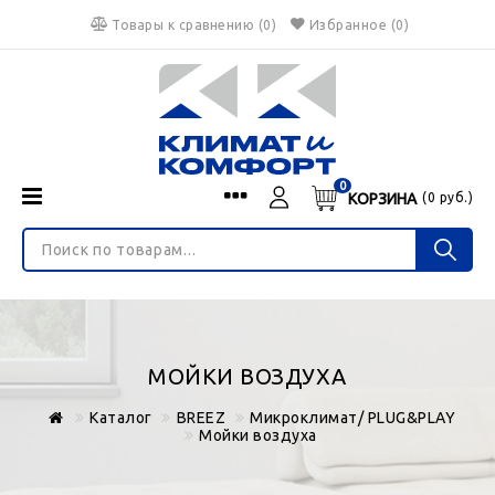
Товары к сравнению
(
0
)
Избранное
(0)
0
КОРЗИНА
(
0
руб.)
Menu
Каталог
О нас
Войти
ИНТЕРНЕТ-МАГАЗИН
Регистрация
Доставка и оплата
НЕ ЯВЛЯЕТСЯ ПУБЛИЧНОЙ ОФЕРТОЙ
Гарантия
Валюта
МОЙКИ ВОЗДУХА
€
$
руб.
Блог
Каталог
BREEZ
Микроклимат/ PLUG&PLAY
Контакты
Мойки воздуха