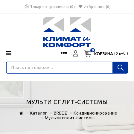
Товары к сравнению
(
0
)
Избранное
(0)
0
КОРЗИНА
(
0
руб.)
Menu
Каталог
О нас
Войти
ИНТЕРНЕТ-МАГАЗИН
Регистрация
Доставка и оплата
НЕ ЯВЛЯЕТСЯ ПУБЛИЧНОЙ ОФЕРТОЙ
Гарантия
Валюта
МУЛЬТИ СПЛИТ-СИСТЕМЫ
€
$
руб.
Блог
Каталог
BREEZ
Кондиционирование
Контакты
Мульти сплит-системы