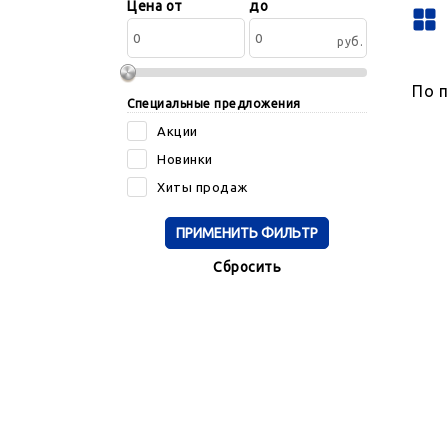
Сортировать
Цена от
до
по:
руб.
По 
Специальные предложения
Акции
Новинки
Хиты продаж
Cбросить