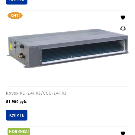
Rovex
ХИТ!
RD-
24HR3/CCU-
24HR3
Rovex RD-24HR3/CCU-24HR3
81 900
руб.
КУПИТЬ
Rovex
НОВИНКА!
RB-