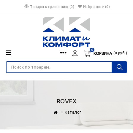
Товары к сравнению
(
0
)
Избранное
(0)
0
КОРЗИНА
(
0
руб.)
Menu
Каталог
О нас
Войти
ИНТЕРНЕТ-МАГАЗИН
Регистрация
Доставка и оплата
НЕ ЯВЛЯЕТСЯ ПУБЛИЧНОЙ ОФЕРТОЙ
Гарантия
Валюта
ROVEX
€
$
руб.
Блог
Каталог
Контакты