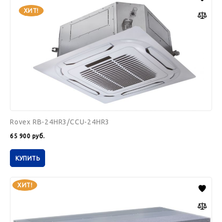
24HR3/CCU-
24HR3
ХИТ!
Rovex RB-24HR3/CCU-24HR3
65 900
руб.
КУПИТЬ
Rovex
ХИТ!
RD-
18HR3/CCU-
18HR3