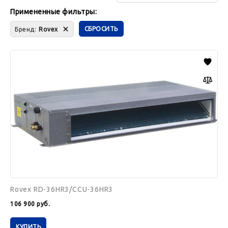
Показать
фильтр
Примененные фильтры:
CБРОСИТЬ
Бренд:
Rovex
Rovex
RD-
36HR3/CCU-
36HR3
Rovex RD-36HR3/CCU-36HR3
106 900
руб.
КУПИТЬ