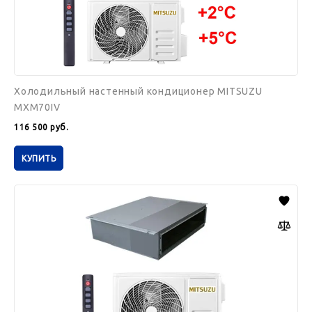
Холодильный настенный кондиционер MITSUZU
MXM70IV
116 500
руб.
КУПИТЬ
Холодильная
сплит-
система
Mitsuzu
MXN50NT