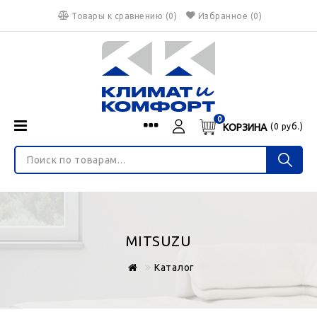
Товары к сравнению
(
0
)
Избранное
(0)
0
КОРЗИНА
(
0
руб.)
Menu
Каталог
О нас
Войти
ИНТЕРНЕТ-МАГАЗИН
Регистрация
Доставка и оплата
НЕ ЯВЛЯЕТСЯ ПУБЛИЧНОЙ ОФЕРТОЙ
Гарантия
Валюта
MITSUZU
€
$
руб.
Блог
Каталог
Контакты