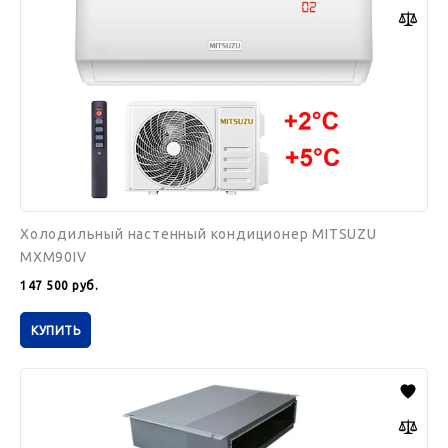
MITSUZU
MXM90IV
Холодильный настенный кондиционер MITSUZU
MXM90IV
147 500
руб.
КУПИТЬ
Холодильная
сплит-
система
Mitsuzu
MXN70NT