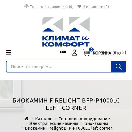
Товары к сравнению
(
0
)
Избранное
(0)
0
КОРЗИНА
(
0
руб.)
Menu
Каталог
О нас
Войти
ИНТЕРНЕТ-МАГАЗИН
Регистрация
Доставка и оплата
НЕ ЯВЛЯЕТСЯ ПУБЛИЧНОЙ ОФЕРТОЙ
Гарантия
Валюта
БИОКАМИН FIRELIGHT BFP-P1000LC
€
$
руб.
Блог
LEFT CORNER
Контакты
Каталог
Тепловое оборудование
Электрические камины
Биокамины
Биокамин Firelight BFP-P1000LC left corner