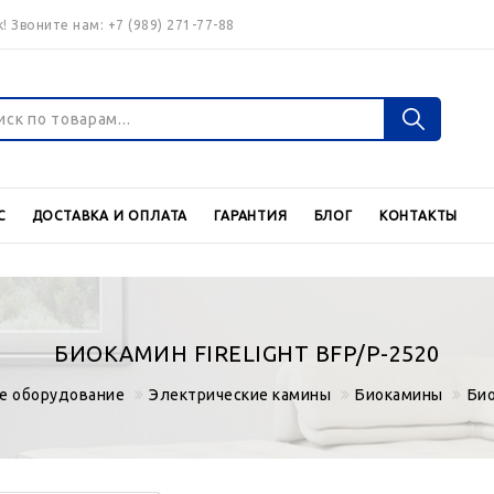
! Звоните нам:
+7 (989) 271-77-88
Войти
Регистраци
С
ДОСТАВКА И ОПЛАТА
ГАРАНТИЯ
БЛОГ
КОНТАКТЫ
Валюта
€
$
БИОКАМИН FIRELIGHT BFP/P-2520
е оборудование
Электрические камины
Биокамины
Био