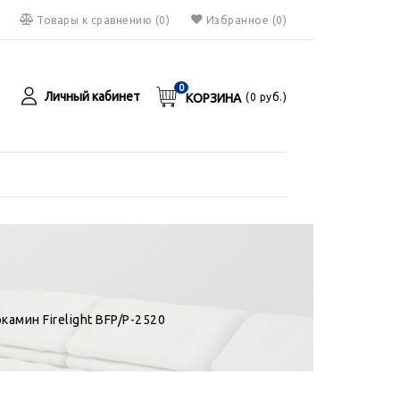
Товары к сравнению
(
0
)
Избранное
(0)
0
Личный кабинет
КОРЗИНА
(
0
руб.)
я
руб.
камин Firelight BFP/P-2520